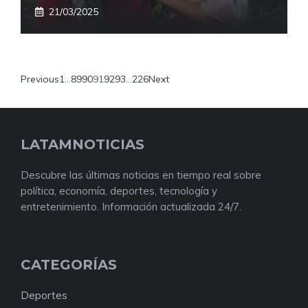
21/03/2025
Previous
1
…
89
90
91
92
93
…
226
Next
LATAMNOTICIAS
Descubre las últimas noticias en tiempo real sobre
política, economía, deportes, tecnología y
entretenimiento. Información actualizada 24/7.
CATEGORÍAS
Deportes