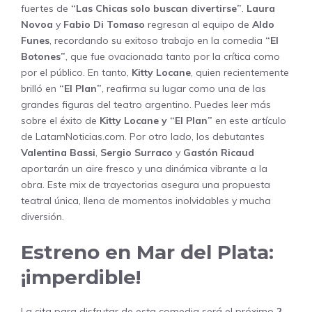
fuertes de
“Las Chicas solo buscan divertirse”
.
Laura
Novoa
y
Fabio Di Tomaso
regresan al equipo de
Aldo
Funes
, recordando su exitoso trabajo en la comedia
“El
Botones”
, que fue ovacionada tanto por la crítica como
por el público. En tanto,
Kitty Locane
, quien recientemente
brilló en
“El Plan”
, reafirma su lugar como una de las
grandes figuras del teatro argentino. Puedes leer más
sobre el éxito de
Kitty Locane y “El Plan”
en este artículo
de
LatamNoticias.com
. Por otro lado, los debutantes
Valentina Bassi
,
Sergio Surraco
y
Gastón Ricaud
aportarán un aire fresco y una dinámica vibrante a la
obra. Este mix de trayectorias asegura una propuesta
teatral única, llena de momentos inolvidables y mucha
diversión.
Estreno en Mar del Plata:
¡imperdible!
La cita para disfrutar de esta comedia será el próximo
2