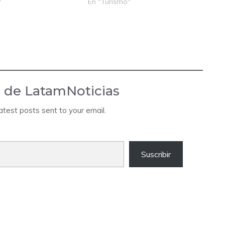
"
En "Turismo"
 de LatamNoticias
atest posts sent to your email.
Suscribir