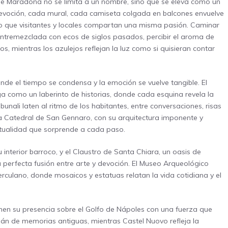
onde Maradona no se limita a un nombre, sino que se eleva como un
voción, cada mural, cada camiseta colgada en balcones envuelve
do que visitantes y locales compartan una misma pasión. Caminar
 entremezclada con ecos de siglos pasados, percibir el aroma de
, mientras los azulejos reflejan la luz como si quisieran contar
nde el tiempo se condensa y la emoción se vuelve tangible. El
ga como un laberinto de historias, donde cada esquina revela la
bunali laten al ritmo de los habitantes, entre conversaciones, risas
La Catedral de San Gennaro, con su arquitectura imponente y
ritualidad que sorprende a cada paso.
interior barroco, y el Claustro de Santa Chiara, un oasis de
a perfecta fusión entre arte y devoción. El Museo Arqueológico
culano, donde mosaicos y estatuas relatan la vida cotidiana y el
onen su presencia sobre el Golfo de Nápoles con una fuerza que
án de memorias antiguas, mientras Castel Nuovo refleja la