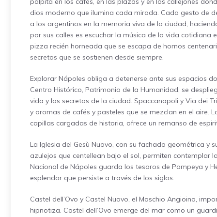
palpita en los cafés, en las plazas y en los callejones d
dios moderno que ilumina cada mirada. Cada gesto de de
a los argentinos en la memoria viva de la ciudad, hacien
por sus calles es escuchar la música de la vida cotidiana
pizza recién horneada que se escapa de hornos centenarios
secretos que se sostienen desde siempre.
Explorar Nápoles obliga a detenerse ante sus espacios do
Centro Histórico, Patrimonio de la Humanidad, se desplie
vida y los secretos de la ciudad. Spaccanapoli y Via dei Tri
y aromas de cafés y pasteles que se mezclan en el aire. 
capillas cargadas de historia, ofrece un remanso de espi
La Iglesia del Gesù Nuovo, con su fachada geométrica y su 
azulejos que centellean bajo el sol, permiten contemplar l
Nacional de Nápoles guarda los tesoros de Pompeya y Her
esplendor que persiste a través de los siglos.
Castel dell’Ovo y Castel Nuovo, el Maschio Angioino, imp
hipnotiza. Castel dell’Ovo emerge del mar como un guardi