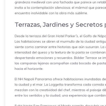
grandeza medieval con una fachada que parece un retablo
invita a la contemplación silenciosa; el mármol que parece
encuentro inolvidable con la obra más sublime.
Terrazas, Jardines y Secretos
Desde la terraza del Gran Hotel Parker´s, el Golfo de Náp
Las habitaciones se abren al murmullo de la ciudad antigua
siente como caminar entre historias que aún susurran. La c
intensidad del queso y la textura de la pasta se combinan 
despertando emociones y recuerdos. Bidder Terrace se im
las campanas lejanas acompañan cada bocado de pasta o
hacia el horizonte.
El NH Napoli Panorama ofrece habitaciones inundadas de l
la ciudad y el mar. La Loggetta transforma cada comida en
mezclan con la creatividad del chef, mientras el paisaje di
entre los sentidos y la ciudad, una experiencia que comb
Subir hasta San Francesco al Monte permite descubrir un s