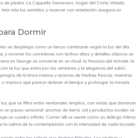
 de piedra. La Cappella Sansevero, hogar del Cristo Velado,
 tela reta los sentidos y reservar con antelación asegura un
 para Dormir
oles se despliega como un lienzo cambiante según la luz del día.
, y recorrer los corredores con techos altos y detalles clásicos se
ena en George se convierte en un ritual: la frescura del tomate, la
con la luz que entra por las ventanas y la elegancia del salón,
pregna de la brisa marina y aromas de hierbas frescas, mientras
 marisco que parece detener el tiempo y prolongar la mirada
uz que se filtra entre ventanales amplios, con vistas que dominan
 un paseo sensorial: aromas de tierra, sal y productos locales se
buja un cuadro infinito. Comer allí se siente como un diálogo íntimo
ina la calma de la contemplación con la intensidad de cada bocado.
ecreto entre las colinas que domina Nápoles. Los jardines y