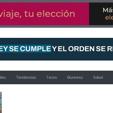
les
Tendencias
Tecno
Business
Salud