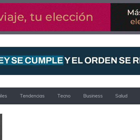
les
Tendencias
Tecno
Business
Salud