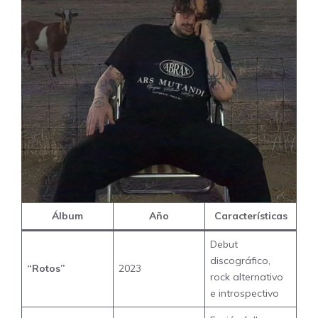
Álbum
Año
Características
Debut
discográfico,
“Rotos”
2023
rock alternativo
e introspectivo