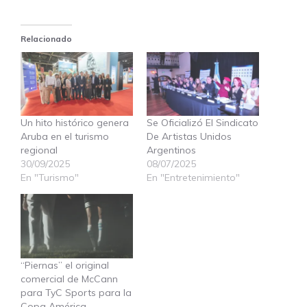
Relacionado
Un hito histórico genera
Se Oficializó El Sindicato
Aruba en el turismo
De Artistas Unidos
regional
Argentinos
30/09/2025
08/07/2025
En "Turismo"
En "Entretenimiento"
“Piernas” el original
comercial de McCann
para TyC Sports para la
Copa América