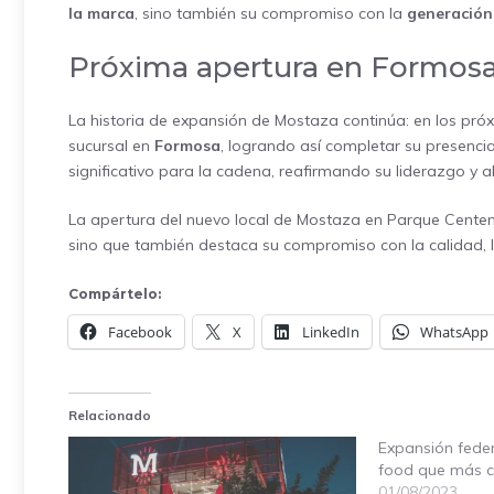
la marca
, sino también su compromiso con la
generación
Próxima apertura en Formos
La historia de expansión de Mostaza continúa: en los pr
sucursal en
Formosa
, logrando así completar su presenci
significativo para la cadena, reafirmando su liderazgo y a
La apertura del nuevo local de Mostaza en Parque Centena
sino que también destaca su compromiso con la calidad, la
Compártelo:
Facebook
X
LinkedIn
WhatsApp
Relacionado
Expansión feder
food que más c
01/08/2023