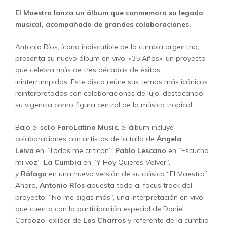
El Maestro lanza un álbum que conmemora su legado
musical, acompañado de grandes colaboraciones.
Antonio Ríos
, ícono indiscutible de la cumbia argentina,
presenta su nuevo álbum en vivo,
«35 Años»
, un proyecto
que celebra más de tres décadas de éxitos
ininterrumpidos. Este disco reúne sus temas más icónicos
reinterpretados con colaboraciones de lujo, destacando
su vigencia como figura central de la música tropical.
Bajo el sello
FaroLatino Music
, el álbum incluye
colaboraciones con artistas de la talla de
Ángela
Leiva
en
“Todos me critican
”,
Pablo Lescano
en
“Escucha
mi voz”
,
La Cumbia
en
“Y Hoy Quieres Volver”
,
y
Ráfaga
en una nueva versión de su clásico
“El Maestro”
.
Ahora,
Antonio Ríos
apuesta todo al focus track del
proyecto: “
No me sigas más”
, una interpretación en vivo
que cuenta con la participación especial de
Daniel
Cardozo
, exlíder de
Los Charros
y referente de la cumbia