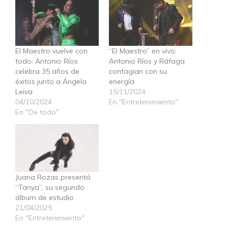
El Maestro vuelve con
“El Maestro” en vivo:
todo: Antonio Ríos
Antonio Ríos y Ráfaga
celebra 35 años de
contagian con su
éxitos junto a Ángela
energía
Leiva
15/11/2024
04/10/2024
En "Entretenimiento"
En "De todo"
Juana Rozas presentó
“Tanya”, su segundo
álbum de estudio
21/04/2025
En "Entretenimiento"