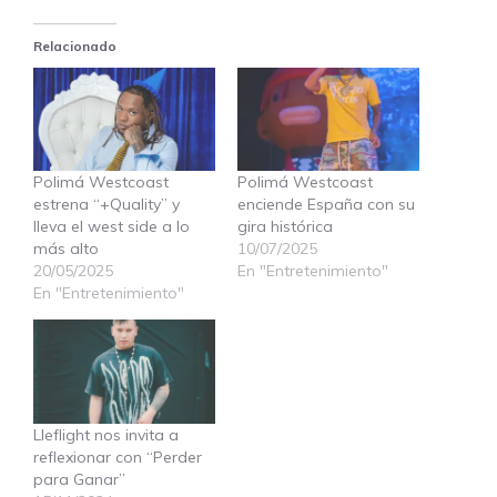
Relacionado
Polimá Westcoast
Polimá Westcoast
estrena “+Quality” y
enciende España con su
lleva el west side a lo
gira histórica
más alto
10/07/2025
20/05/2025
En "Entretenimiento"
En "Entretenimiento"
Lleflight nos invita a
reflexionar con “Perder
para Ganar”