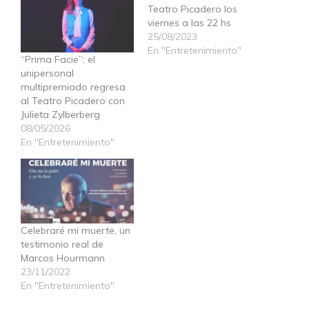
Teatro Picadero los
viernes a las 22 hs
25/08/2023
En "Entretenimiento"
“Prima Facie”: el
unipersonal
multipremiado regresa
al Teatro Picadero con
Julieta Zylberberg
08/05/2026
En "Entretenimiento"
Celebraré mi muerte, un
testimonio real de
Marcos Hourmann
23/11/2022
En "Entretenimiento"