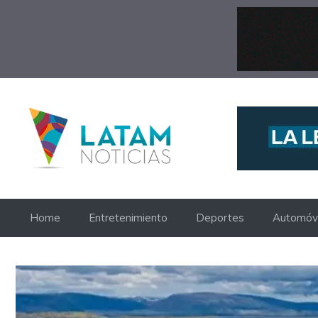
Saltar
al
contenido
Home
Entretenimiento
Deportes
Automóvi