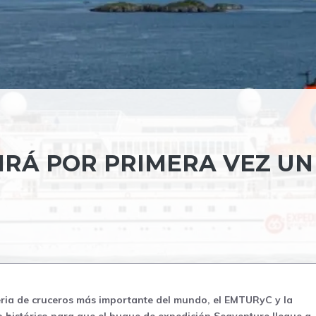
IRÁ POR PRIMERA VEZ UN
feria de cruceros más importante del mundo, el EMTURyC y la