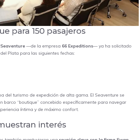
e para 150 pasajeros
n
Seaventure
—de la empresa
66 Expeditions
— ya ha solicitado
del Plata para las siguientes fechas:
pa del turismo de expedición de alta gama. El Seaventure se
 un barco “boutique” concebido específicamente para navegar
xperiencia íntima y de máximo confort.
muestran interés
des también mantuvieron una
reunión clave con la firma Swan