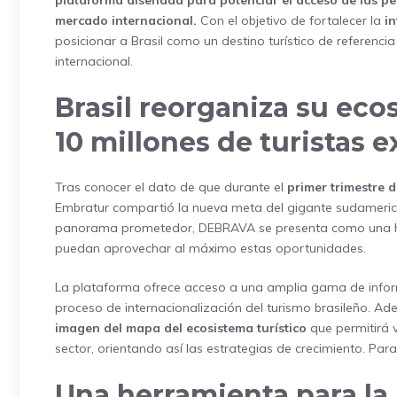
plataforma diseñada para potenciar el acceso de las pe
mercado internacional.
Con el objetivo de fortalecer la
in
posicionar a Brasil como un destino turístico de referenci
internacional.
Brasil reorganiza su eco
10 millones de turistas e
Tras conocer el dato de que durante el
primer trimestre 
Embratur compartió la nueva meta del gigante sudamerica
panorama prometedor, DEBRAVA se presenta como una her
puedan aprovechar al máximo estas oportunidades.
La plataforma ofrece acceso a una amplia gama de informac
proceso de internacionalización del turismo brasileño. A
imagen del mapa del ecosistema turístico
que permitirá v
sector, orientando así las estrategias de crecimiento. Par
Una herramienta para la 