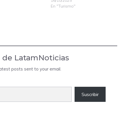
16/10/2025
En "Turismo"
 de LatamNoticias
atest posts sent to your email.
Suscribir