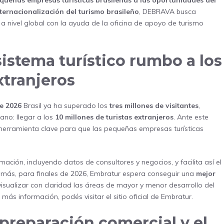
queñas empresas turísticas brasileñas a las oportunidades del
ternacionalización del turismo brasileño
, DEBRAVA busca
a a nivel global con la ayuda de la oficina de apoyo de turismo
sistema turístico rumbo a los
xtranjeros
de 2026
Brasil ya ha superado los
tres millones de visitantes
,
no: llegar a los
10 millones de turistas extranjeros
. Ante este
ramienta clave para que las pequeñas empresas turísticas
ión, incluyendo datos de consultores y negocios, y facilita así el
demás, para finales de 2026, Embratur espera conseguir una
mejor
isualizar con claridad las áreas de mayor y menor desarrollo del
a más información, podés visitar el
sitio oficial de Embratur
.
preparación comercial y el