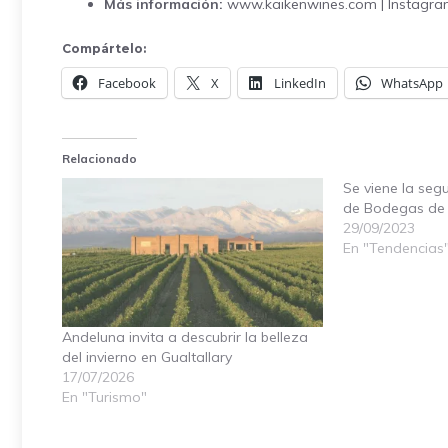
Más información:
www.kaikenwines.com
| Instagr
Compártelo:
Facebook
X
LinkedIn
WhatsApp
Relacionado
Se viene la seg
de Bodegas de 
29/09/2023
En "Tendencias
Andeluna invita a descubrir la belleza
del invierno en Gualtallary
17/07/2026
En "Turismo"