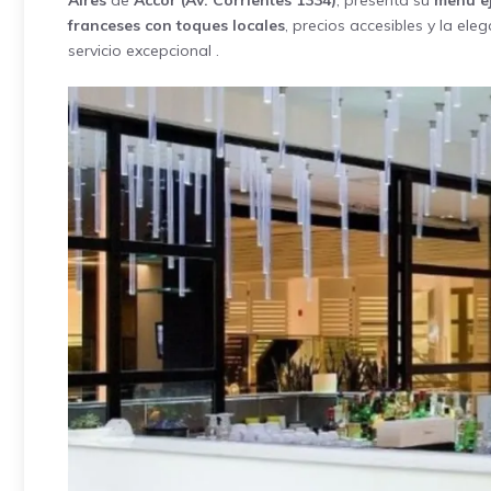
Aires
de
Accor (Av. Corrientes 1334)
, presenta su
menú e
franceses con toques locales
, precios accesibles y la e
servicio excepcional .