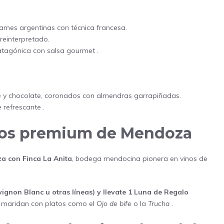
Carnes argentinas con técnica francesa.
 reinterpretado.
atagónica con salsa gourmet .
afé y chocolate, coronados con almendras garrapiñadas.
e refrescante .
nos premium de Mendoza
za con Finca La Anita
, bodega mendocina pionera en vinos de
ignon Blanc u otras líneas) y llevate 1 Luna de Regalo
, maridan con platos como el
Ojo de bife
o la
Trucha
.