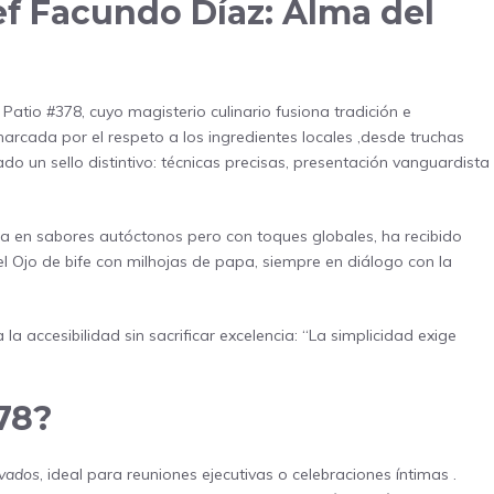
ef Facundo Díaz: Alma del
Patio #378, cuyo magisterio culinario fusiona tradición e
rcada por el respeto a los ingredientes locales ,desde truchas
o un sello distintivo: técnicas precisas, presentación vanguardista
da en sabores autóctonos pero con toques globales, ha recibido
l Ojo de bife con milhojas de papa, siempre en diálogo con la
la accesibilidad sin sacrificar excelencia: “La simplicidad exige
78?
ivados
, ideal para reuniones ejecutivas o celebraciones íntimas .