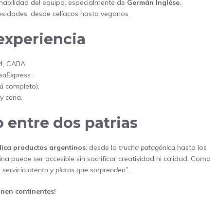
mabilidad del equipo, especialmente de
Germán Inglése
.
sidades, desde celíacos hasta veganos .
 experiencia
34, CABA.
saExpress
.
ú completo).
 y cena.
entre dos patrias
dica productos argentinos
: desde la
trucha patagónica
hasta los
ina puede ser accesible sin sacrificar creatividad ni calidad. Como
, servicio atento y platos que sorprenden”
.
unen continentes!