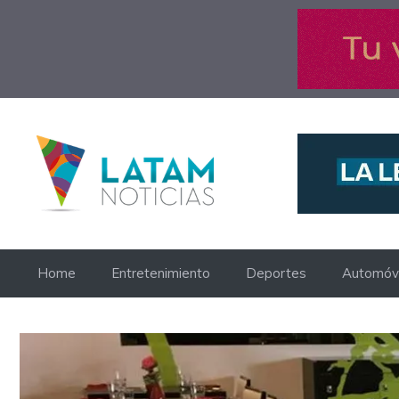
Saltar
al
contenido
Home
Entretenimiento
Deportes
Automóvi