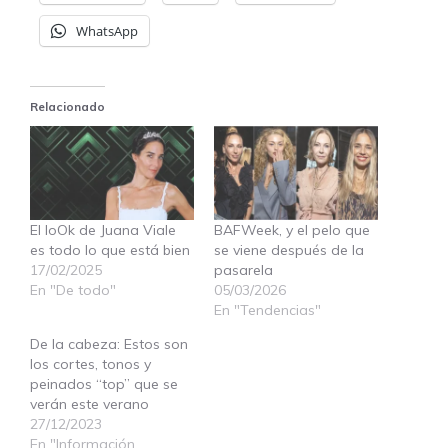
WhatsApp
Relacionado
El loOk de Juana Viale
BAFWeek, y el pelo que
es todo lo que está bien
se viene después de la
17/02/2025
pasarela
En "De todo"
05/03/2026
En "Tendencias"
De la cabeza: Estos son
los cortes, tonos y
peinados “top” que se
verán este verano
27/12/2023
En "Información