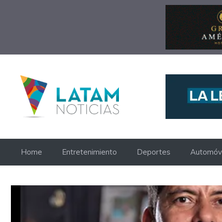
Saltar
al
contenido
Home
Entretenimiento
Deportes
Automóvi