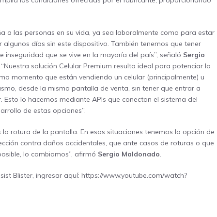
mplía las condiciones ofrecidas por el fabricante, proporcionando
ña a las personas en su vida, ya sea laboralmente como para estar
tar algunos días sin este dispositivo. También tenemos que tener
de inseguridad que se vive en la mayoría del país”, señaló
Sergio
: “Nuestra solución Celular Premium resulta ideal para potenciar la
mismo momento que están vendiendo un celular (principalmente) u
ismo, desde la misma pantalla de venta, sin tener que entrar a
. Esto lo hacemos mediante APIs que conectan el sistema del
rrollo de estas opciones”.
 la rotura de la pantalla. En esas situaciones tenemos la opción de
cción contra daños accidentales, que ante casos de roturas o que
posible, lo cambiamos”, afirmó
Sergio Maldonado
.
ist Blister, ingresar aquí:
https://www.youtube.com/watch?