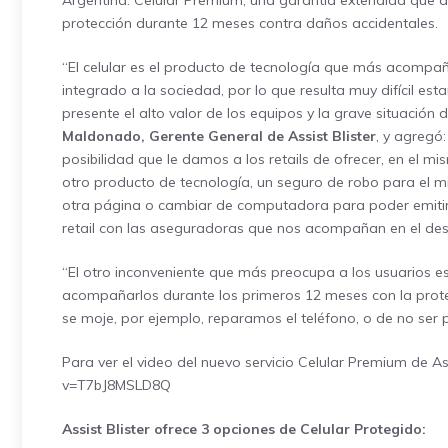
Argentina:
Celular Premium
, una garantía extendida que a
protección durante 12 meses contra daños accidentales.
“El celular es el producto de tecnología que más acompa
integrado a la sociedad, por lo que resulta muy difícil es
presente el alto valor de los equipos y la grave situación 
Maldonado, Gerente General de Assist Blister
, y agregó
posibilidad que le damos a los retails de ofrecer, en el 
otro producto de tecnología, un seguro de robo para el m
otra página o cambiar de computadora para poder emitir
retail con las aseguradoras que nos acompañan en el desa
“El otro inconveniente que más preocupa a los usuarios es
acompañarlos durante los primeros 12 meses con la prote
se moje, por ejemplo, reparamos el teléfono, o de no ser 
Para ver el video del nuevo servicio Celular Premium de Ass
v=T7bJ8MSLD8Q
Assist Blister ofrece 3 opciones de Celular Protegido: