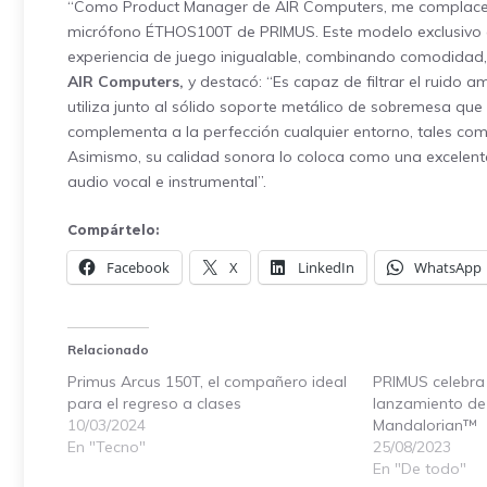
“Como Product Manager de AIR Computers, me complace an
micrófono ÉTHOS100T de PRIMUS. Este modelo exclusivo e
experiencia de juego inigualable, combinando comodidad,
AIR Computers,
y destacó: “Es capaz de filtrar el ruido 
utiliza junto al sólido soporte metálico de sobremesa que s
complementa a la perfección cualquier entorno, tales com
Asimismo, su calidad sonora lo coloca como una excelente
audio vocal e instrumental”.
Compártelo:
Facebook
X
LinkedIn
WhatsApp
Relacionado
Primus Arcus 150T, el compañero ideal
PRIMUS celebra 
para el regreso a clases
lanzamiento de
10/03/2024
Mandalorian™
En "Tecno"
25/08/2023
En "De todo"