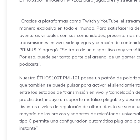
ÉTHOS100T (modelo PMI-101) para jugadores y streamers
“Gracias a plataformas como Twitch y YouTube, el stream
manera explosiva en todo el mundo. Para satisfacer la d
aventuras virtuales con sus comunidades, presentamos n
transmisiones en vivo, videojuegos y creación de contenido
PRIMUS
. Y agregó: “Se trata de un dispositivo muy versáti
Por eso, puede ser tanto parte del arsenal de un gamer 
podcasts”.
Nuestro ÉTHOS100T PMI-101 posee un patrón de polarizació
que también se puede pulsar para activar el silenciamiento
entre los estados de ‘transmisión en vivo’ y ‘cancelación d
practicidad, incluye un soporte metálico plegable y desm
distintos niveles de regulación de altura. A esto se suma 
mayoría de los brazos y soportes de micrófonos universal
tipo C permite una configuración automática plug and play
instante”.