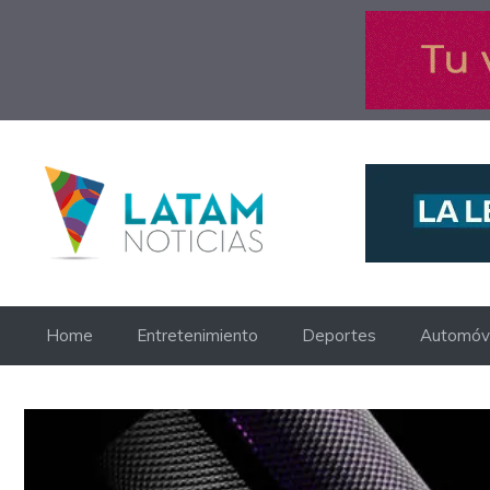
Saltar
al
contenido
Home
Entretenimiento
Deportes
Automóvi