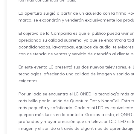
los más concurridos del país.
La apertura surgió a partir de un acuerdo con la firma Rod
marca, se expondrán y venderán exclusivamente los produ
El objetivo de la Compañía es que el público pueda vivir u
apreciando su calidad suprema, ya que se encontrará todo
acondicionados, lavarropas, equipos de audio, televisores
con asistencia de ventas y servicio de atención al cliente 
En este evento LG presentó sus dos nuevos televisores, e
tecnologías, ofreciendo una calidad de imagen y sonido su
exigentes.
Por un lado se encuentra el LG QNED, la tecnología más 
más brillo por la unión de Quantum Dot y NanoCell. Esta t
más pequeña y sofisticada. Cada mini LED es equivalente 
quepan más luces en la pantalla. Gracias a esto, el QNED
profundos y mayor precisión que un televisor LCD-LED est
imagen y el sonido a través de algoritmos de aprendizaje