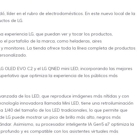
ó, líder en el rubro de electrodomésticos. En este nuevo local de la
ctos de LG.
na experiencia LG, que puedan ver y tocar los productos,
 el portafolio de la marca, como heladeras, aires
 y monitores. La tienda ofrece toda la línea completa de productos
personalizado.
l LG OLED EVO C2 y el LG QNED mini LED, incorporando las mejores
perlativo que optimiza la experiencia de los públicos más
avanzada de los LED, que reproduce imágenes más nítidas y con
ecnología innovadora llamada Mini LED, tiene una retroiluminación
a 1/40 del tamaño de los LED tradicionales, lo que permite que
 de LG puede mostrar un pico de brillo más alto, negros más
ándar. Asimismo, su procesador inteligente IA Gen5 α7 optimiza la
 profundo y es compatible con los asistentes virtuales más