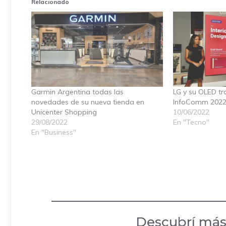
Relacionado
Garmin Argentina todas las
LG y su OLED tr
novedades de su nueva tienda en
InfoComm 202
Unicenter Shopping
10/06/2022
29/08/2022
En "Tecno"
En "Business"
Descubrí más