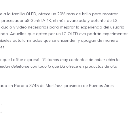
te a la familia OLED, ofrece un 20% más de brillo para mostrar
 un procesador α9 Gen5 IA 4K, el más avanzado y potente de LG.
 de audio y video necesarios para mejorar la experiencia del usuario
iendo. Aquellos que opten por un LG OLED evo podrán experimentar
s píxeles autoiluminados que se encienden y apagan de manera
es.
nrique Laffue expresó:
“Estamos muy contentos de haber abierto
uedan deleitarse con todo lo que LG ofrece en productos de alta
icado en Paraná 3745 de Martínez, provincia de Buenos Aires.