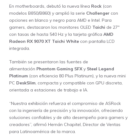
En motherboards, debutó la nueva línea
Rock
(con
modelos B850/B860) y amplió la serie
Challenger
con
opciones en blanco y negro para AMD e Intel. Para
gamers, destacaron los monitores OLED
Taichi
de 27″
con tasas de hasta 540 Hz y la tarjeta gráfica
AMD
Radeon RX 9070 XT Taichi White
con pantalla LCD
integrada.
También se presentaron las fuentes de
alimentación
Phantom Gaming SFX
y
Steel Legend
Platinum
(con eficiencia 80 Plus Platinum), y la nueva mini
PC
DeskSlim
, compacta y compatible con GPU discreta,
orientada a estaciones de trabajo e IA.
“Nuestra exhibición refuerza el compromiso de ASRock
con la ingeniería de precisión y la innovación, ofreciendo
soluciones confiables y de alto desempeño para gamers y
creadores”, afirmó Hernán Chapitel, Director de Ventas
para Latinoamérica de la marca.