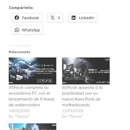
Compártelo:
Facebook
X
LinkedIn
WhatsApp
Relacionado
ASRock completa su
ASRock apuesta a la
ecosistema PC con el
practicidad con su
lanzamiento de 6 líneas
nueva línea Rock de
de watercoolers
motherboards
14/02/2026
21/03/2026
En "Tecno"
En "Tecno"