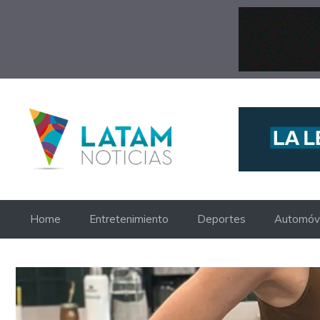
Saltar
al
contenido
Home
Entretenimiento
Deportes
Automóvi