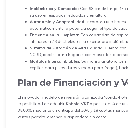
Inalámbrica y Compacta:
Con 93 cm de largo, 14 c
su uso en espacios reducidos y en altura.
Autonomía y Adaptabilidad:
Incorpora una batería
automáticamente la potencia según el tipo de super
Eficiencia en la Limpieza:
Con capacidad de aspiraci
inferiores a 78 decibeles, es la aspiradora inalámbr
Sistema de Filtración de Alta Calidad:
Cuenta con f
NORD, ideales para hogares con mascotas o person
Módulos Intercambiables:
Su manija giratoria perm
cepillos para pisos duros y mopa para fregar), haci
Plan de Financiación y V
El innovador modelo de inversión atomizada “condo-hotel
la posibilidad de adquirir
Kobold VK7
a partir de ¼ de un
35.000), mediante un anticipo del 30% y 18 cuotas mensua
ventas permite obtener la aspiradora sin costo.