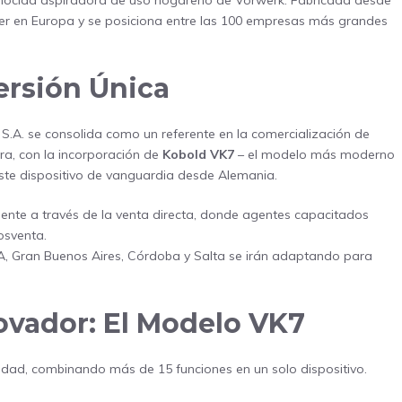
conocida aspiradora de uso hogareño de Vorwerk. Fabricada desde
der en Europa y se posiciona entre las 100 empresas más grandes
ersión Única
 S.A. se consolida como un referente en la comercialización de
ra, con la incorporación de
Kobold VK7
– el modelo más moderno
este dispositivo de vanguardia desde Alemania.
ente a través de la venta directa, donde agentes capacitados
osventa.
A, Gran Buenos Aires, Córdoba y Salta se irán adaptando para
ovador: El Modelo VK7
ilidad, combinando más de 15 funciones en un solo dispositivo.