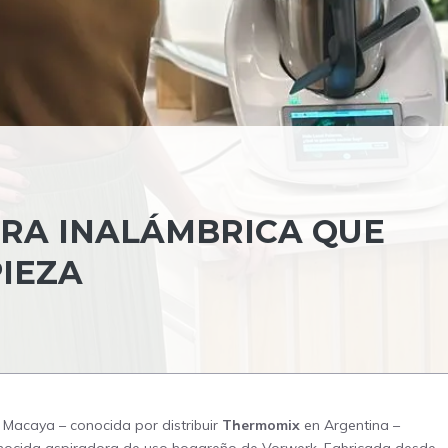
ORA INALÁMBRICA QUE
IEZA
Macaya – conocida por distribuir
Thermomix
en Argentina –