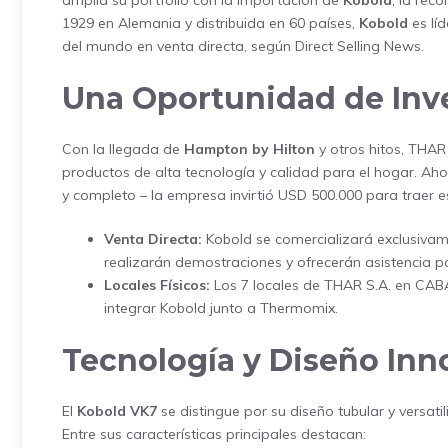
amplía su portfolio con la importación de
Kobold
, la re
1929 en Alemania y distribuida en 60 países,
Kobold
es lí
del mundo en venta directa, según Direct Selling News.
Una Oportunidad de Inv
Con la llegada de
Hampton by Hilton
y otros hitos, THAR
productos de alta tecnología y calidad para el hogar. Aho
y completo – la empresa invirtió USD 500.000 para traer 
Venta Directa:
Kobold se comercializará exclusivam
realizarán demostraciones y ofrecerán asistencia p
Locales Físicos:
Los 7 locales de THAR S.A. en CAB
integrar Kobold junto a Thermomix.
Tecnología y Diseño Inn
El
Kobold VK7
se distingue por su diseño tubular y versat
Entre sus características principales destacan: