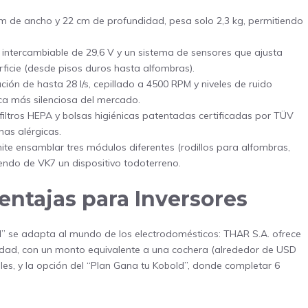
m de ancho y 22 cm de profundidad, pesa solo 2,3 kg, permitiendo
 intercambiable de 29,6 V y un sistema de sensores que ajusta
ficie (desde pisos duros hasta alfombras).
ón de hasta 28 l/s, cepillado a 4500 RPM y niveles de ruido
ica más silenciosa del mercado.
iltros HEPA y bolsas higiénicas patentadas certificadas por TÜV
as alérgicas.
ite ensamblar tres módulos diferentes (rodillos para alfombras,
endo de VK7 un dispositivo todoterreno.
entajas para Inversores
” se adapta al mundo de los electrodomésticos: THAR S.A. ofrece
idad, con un monto equivalente a una cochera (alrededor de USD
les, y la opción del “Plan Gana tu Kobold”, donde completar 6