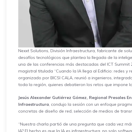
Nexxt Solutions, División Infraestructura, fabricante de so
desafíos tecnológicos que plantea la llegada de la inteligenc
una de las conferencias más destacadas del ICT Summit 2
magistral titulada “Cuando la IA llega al Edificio: redes y 
organizado por BICSI CALA, reunió a ingenieros, integrado
toda la región, quienes debatieron los retos que impone l
Jesús Alexander Gutiérrez Gómez, Regional Presales En
Infraestructura
, condujo la sesión con un enfoque pragmát
concretas de diseño de red, selección de medios de transm
“Nuestra charla partió de una pregunta que cada vez más o
IA? El hecho es que la IA es infraestructura, no solo softw