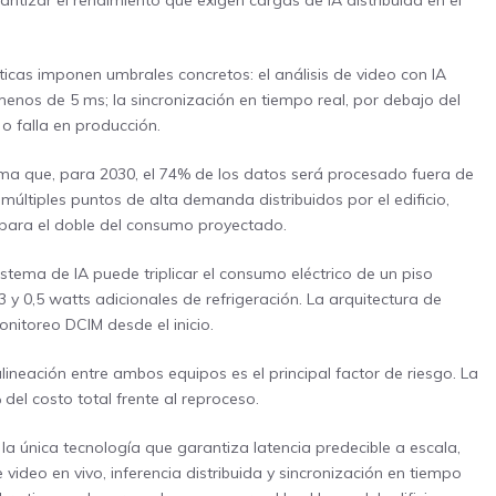
antizar el rendimiento que exigen cargas de IA distribuida en el
ticas imponen umbrales concretos: el análisis de video con IA
menos de 5 ms; la sincronización en tiempo real, por debajo del
o falla en producción.
ma que, para 2030, el 74% de los datos será procesado fuera de
múltiples puntos de alta demanda distribuidos por el edificio,
 para el doble del consumo proyectado.
stema de IA puede triplicar el consumo eléctrico de un piso
y 0,5 watts adicionales de refrigeración. La arquitectura de
onitoreo DCIM desde el inicio.
ineación entre ambos equipos es el principal factor de riesgo. La
del costo total frente al reproceso.
 la única tecnología que garantiza latencia predecible a escala,
ideo en vivo, inferencia distribuida y sincronización en tiempo