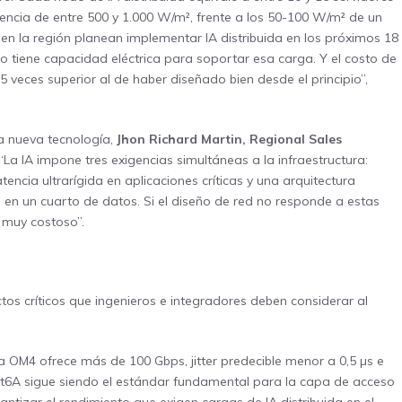
encia de entre 500 y 1.000 W/m², frente a los 50-100 W/m² de un
en la región planean implementar IA distribuida en los próximos 18
no tiene capacidad eléctrica para soportar esa carga. Y el costo de
 veces superior al de haber diseñado bien desde el principio”,
la nueva tecnología,
Jhon Richard Martin, Regional Sales
: “La IA impone tres exigencias simultáneas a la infraestructura:
tencia ultrarígida en aplicaciones críticas y una arquitectura
 en un cuarto de datos. Si el diseño de red no responde a estas
y muy costoso”.
tos críticos que ingenieros e integradores deben considerar al
a OM4 ofrece más de 100 Gbps, jitter predecible menor a 0,5 µs e
at6A sigue siendo el estándar fundamental para la capa de acceso