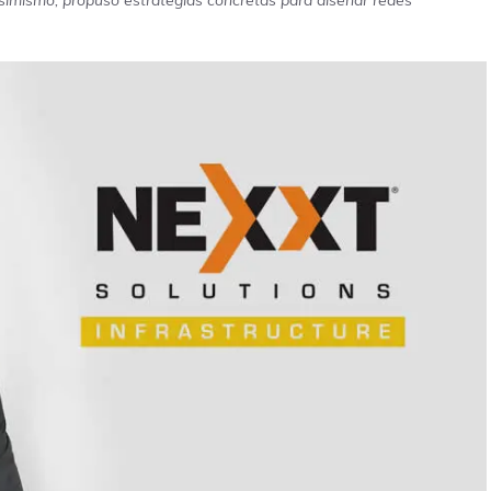
s. Asimismo, propuso estrategias concretas para diseñar redes