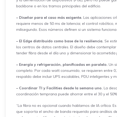
y la alimentación de dispositivos (PoE), pero no puede gar
backbone o en los tramos principales del edificio.
– Diseñar para el caso más exigente.
Las aplicaciones crí
requiere menos de 50 ms de latencia; el control robótico, 
milisegundo. Esos números definen si un sistema funciona 
– El Edge distribuido como base de la resiliencia.
Se esti
los centros de datos centrales. El diseño debe contemplar 
tender fibra desde el día uno y dimensionar la acometida
– Energía y refrigeración, planificadas en paralelo.
Un si
completo. Por cada watt consumido, se requieren entre 0,3 
respaldo debe incluir UPS escalables, PDU inteligentes y m
– Coordinar TI y Facilities desde la semana uno.
La desal
coordinación temprana puede ahorrar entre el 30 y el 50% 
“La fibra no es opcional cuando hablamos de IA crítica. Es
que soporta el ancho de banda requerido para análisis de v