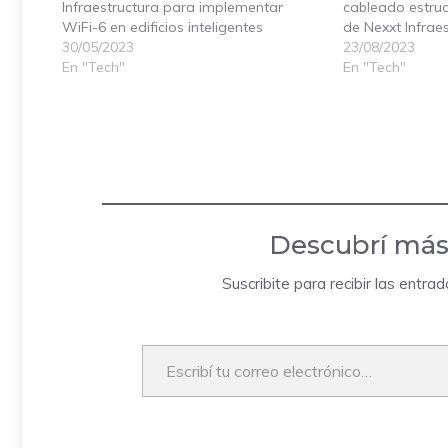
Infraestructura para implementar
cableado estruc
WiFi-6 en edificios inteligentes
de Nexxt Infrae
30/05/2023
23/08/2023
En "Tech"
En "Tech"
Descubrí más
Suscribite para recibir las entra
Escribí tu correo electrónico…