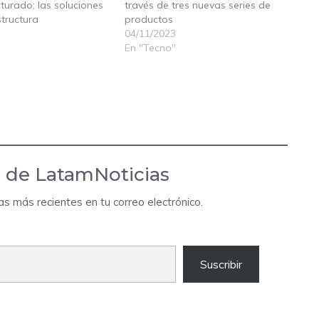
turado: las soluciones
través de tres nuevas series de
structura
productos
04/11/2023
En "Tecno"
 de LatamNoticias
das más recientes en tu correo electrónico.
Suscribir