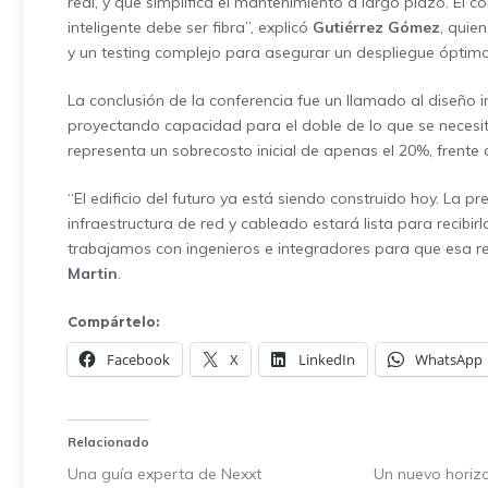
real, y que simplifica el mantenimiento a largo plazo. El co
inteligente debe ser fibra”, explicó
Gutiérrez Gómez
, quie
y un testing complejo para asegurar un despliegue óptimo
La conclusión de la conferencia fue un llamado al diseño in
proyectando capacidad para el doble de lo que se necesi
representa un sobrecosto inicial de apenas el 20%, frente
“El edificio del futuro ya está siendo construido hoy. La pre
infraestructura de red y cableado estará lista para recibi
trabajamos con ingenieros e integradores para que esa re
Martin
.
Compártelo:
Facebook
X
LinkedIn
WhatsApp
Relacionado
Una guía experta de Nexxt
Un nuevo horiz