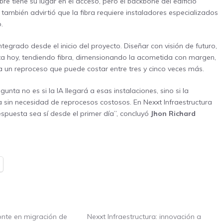
bre tiene su lugar en el acceso, pero el backbone del edificio
n también advirtió que la fibra requiere instaladores especializados
.
tegrado desde el inicio del proyecto. Diseñar con visión de futuro,
ta hoy, tendiendo fibra, dimensionando la acometida con margen,
 a un reproceso que puede costar entre tres y cinco veces más.
gunta no es si la IA llegará a esas instalaciones, sino si la
rla sin necesidad de reprocesos costosos. En Nexxt Infraestructura
spuesta sea sí desde el primer día”, concluyó
Jhon Richard
onte en migración de
Nexxt Infraestructura: innovación a