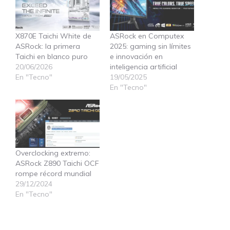
X870E Taichi White de
ASRock en Computex
ASRock: la primera
2025: gaming sin límites
Taichi en blanco puro
e innovación en
20/06/2026
inteligencia artificial
En "Tecno"
19/05/2025
En "Tecno"
Overclocking extremo:
ASRock Z890 Taichi OCF
rompe récord mundial
29/12/2024
En "Tecno"