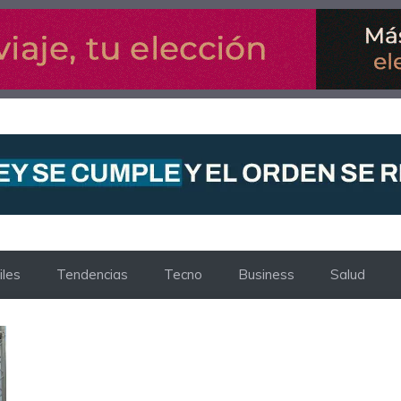
les
Tendencias
Tecno
Business
Salud