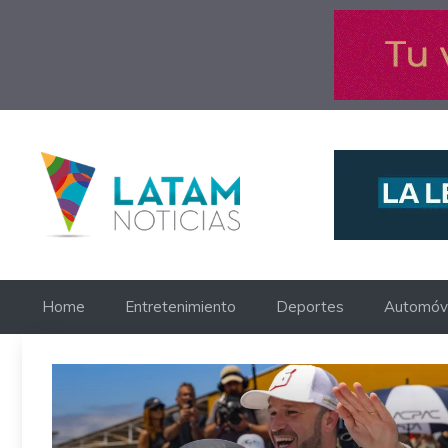
Saltar
al
contenido
Home
Entretenimiento
Deportes
Automóvi