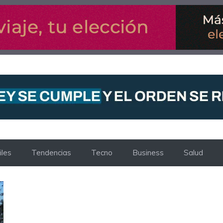
les
Tendencias
Tecno
Business
Salud