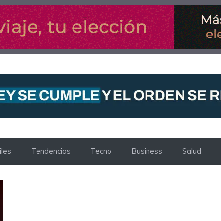
les
Tendencias
Tecno
Business
Salud