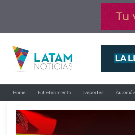
Saltar
al
contenido
Home
Entretenimiento
Deportes
Automóvi