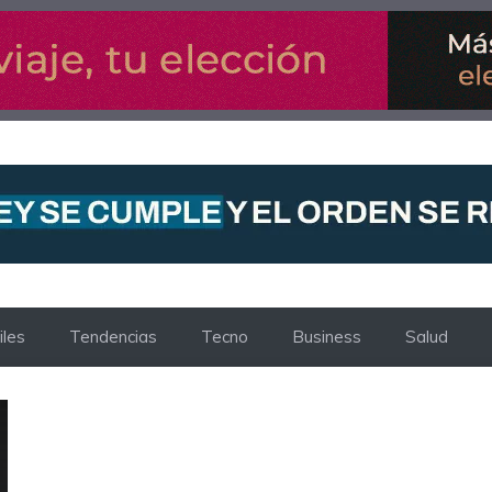
les
Tendencias
Tecno
Business
Salud