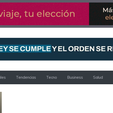
les
Tendencias
Tecno
Business
Salud