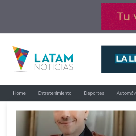
Saltar
al
contenido
Home
Entretenimiento
Deportes
Automóvi