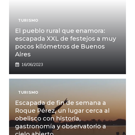
TURISMO
El pueblo rural que enamora:
escapada XXL de festejos a muy
pocos kilómetros de Buenos
Aires
16/06/2023
TURISMO
Escapada de fin de semana a
Roque Pérez, un lugar cerca al
obelisco con historia,
gastronomía y observatorio a
cielo abierto