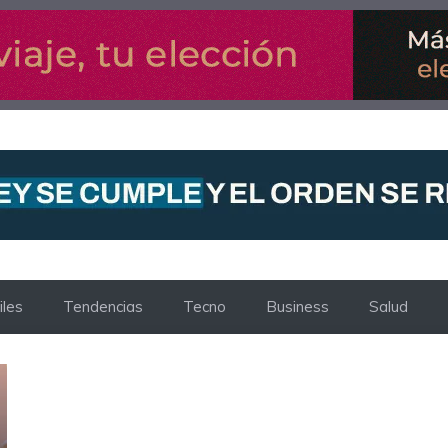
les
Tendencias
Tecno
Business
Salud