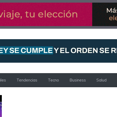
les
Tendencias
Tecno
Business
Salud