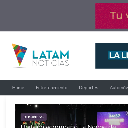
Saltar
al
contenido
Home
Entretenimiento
Deportes
Automóvi
BUSINESS
Unitech acompañó La Noche de