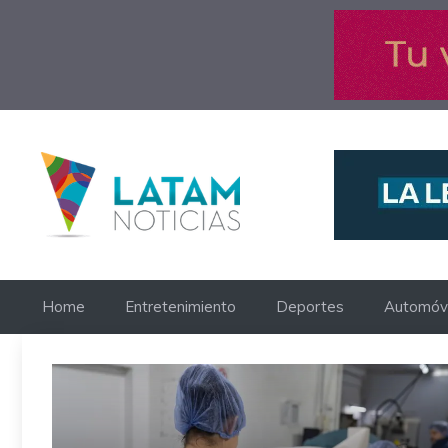
Saltar
al
contenido
Home
Entretenimiento
Deportes
Automóvi