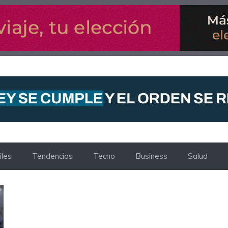
les
Tendencias
Tecno
Business
Salud