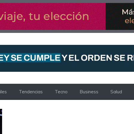
les
Tendencias
Tecno
Business
Salud