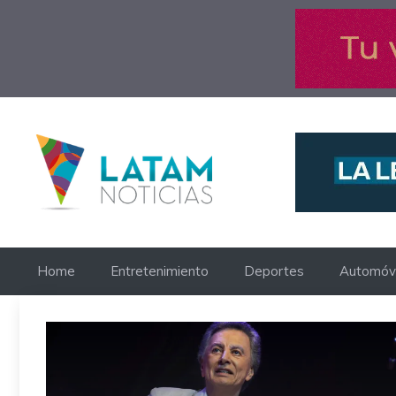
Saltar
al
contenido
Home
Entretenimiento
Deportes
Automóvi