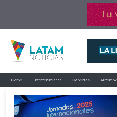
Saltar
al
contenido
Home
Entretenimiento
Deportes
Automóvi