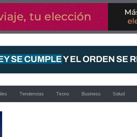
les
Tendencias
Tecno
Business
Salud