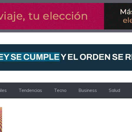
les
Tendencias
Tecno
Business
Salud