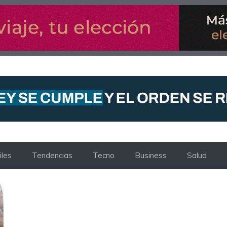
les
Tendencias
Tecno
Business
Salud