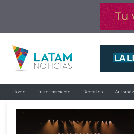
Saltar
al
contenido
Home
Entretenimiento
Deportes
Automóvi