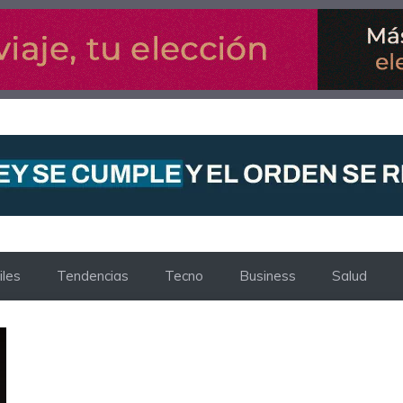
les
Tendencias
Tecno
Business
Salud