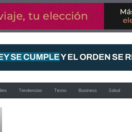
les
Tendencias
Tecno
Business
Salud