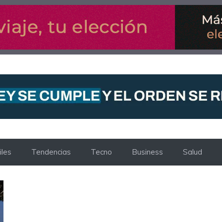
les
Tendencias
Tecno
Business
Salud