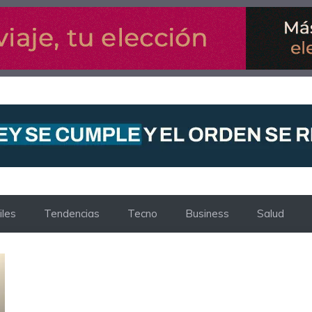
les
Tendencias
Tecno
Business
Salud