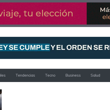
les
Tendencias
Tecno
Business
Salud