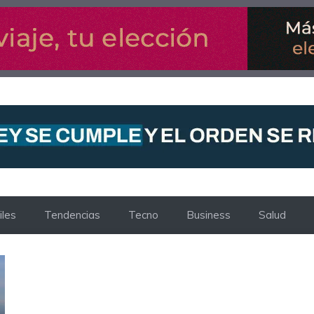
les
Tendencias
Tecno
Business
Salud