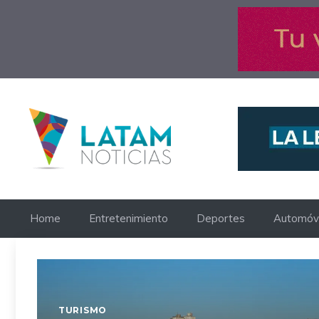
Saltar
al
contenido
Home
Entretenimiento
Deportes
Automóvi
TURISMO