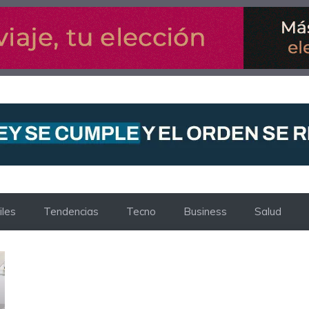
les
Tendencias
Tecno
Business
Salud