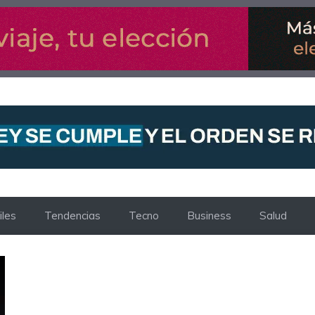
les
Tendencias
Tecno
Business
Salud