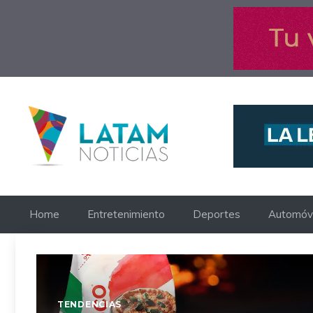
Saltar
al
contenido
Home
Entretenimiento
Deportes
Automóvi
TENDENCIAS