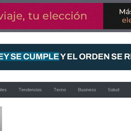
les
Tendencias
Tecno
Business
Salud