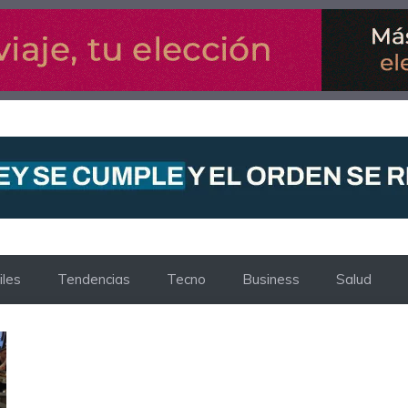
les
Tendencias
Tecno
Business
Salud