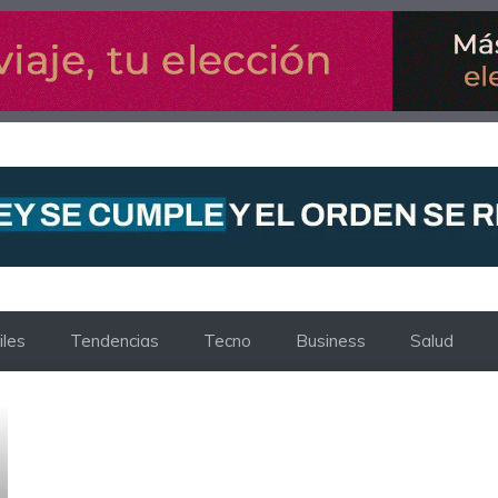
les
Tendencias
Tecno
Business
Salud