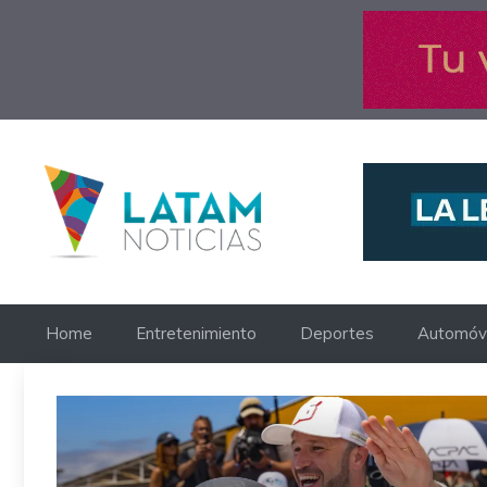
Saltar
al
contenido
Home
Entretenimiento
Deportes
Automóvi